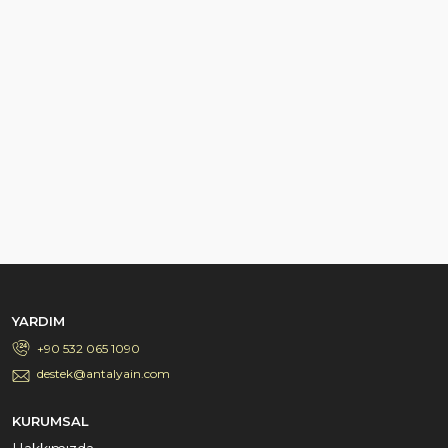
YARDIM
+90 532 065 1090
destek@antalyain.com
KURUMSAL