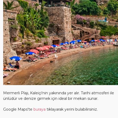
Mermerli Plajı, Kaleiçi'nin yakınında yer alır. Tarihi atmosferi ile
ünlüdür ve denize girmek için ideal bir mekan sunar.
Google Maps'te
buraya
tıklayarak yerini bulabilirsiniz.