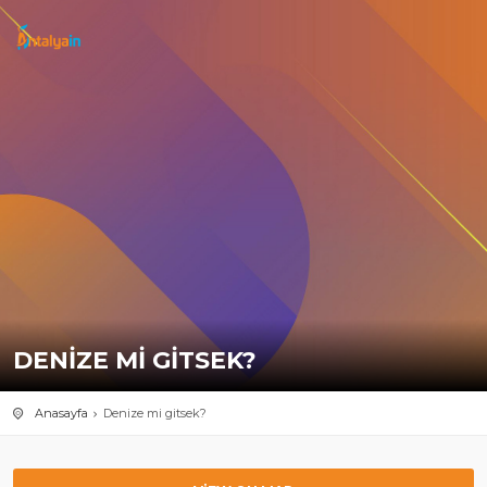
DENIZE MI GITSEK?
Anasayfa
Denize mi gitsek?