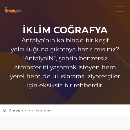
İKLIM COĞRAFYA
Antalya’nın kalbinde bir keşif
yolculuğuna çıkmaya hazır mısınız?
"AntalyaIN", şehrin benzersiz
atmosferini yaşamak isteyen hem
yerel hem de uluslararası ziyaretçiler
için eksiksiz bir rehberdir.
Anasayfa
İklim Coğrafya