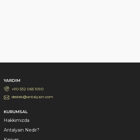
YARDIM
+90 532 065 1090
destek@antalyain.com
KURUMSAL
Hakkımızda
Antalyain Nedir?
Kariyer