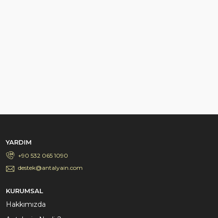
YARDIM
+90 532 065 1090
destek@antalyain.com
KURUMSAL
Hakkımızda