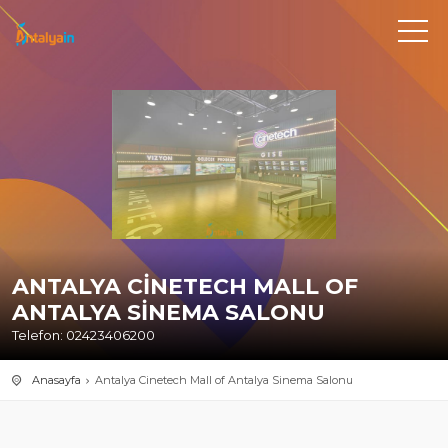
ANTALYA CINETECH MALL OF
ANTALYA SINEMA SALONU
Telefon: 02423406200
Anasayfa
Antalya Cinetech Mall of Antalya Sinema Salonu