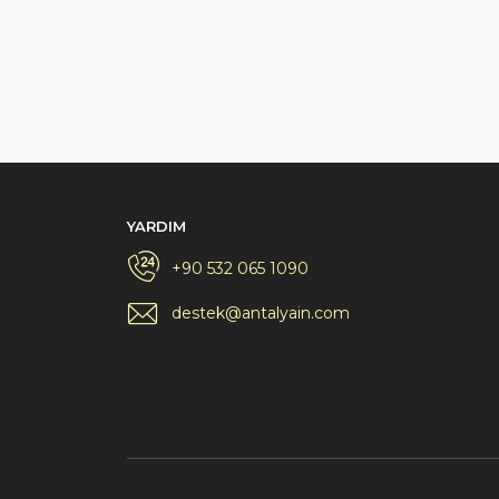
YARDIM
+90 532 065 1090
destek@antalyain.com