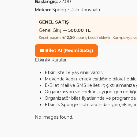
Başlangıç:
22:00
Mekan:
Sponge Pub Konyaaltı
GENEL SATIŞ
Genel Giriş —
500,00 TL
Sepet başına
₺12,50
sipariş bedeli eklenir. Kampanya ve i
🎟️ Bilet Al (Resmi Satış)
Etkinlik Kuralları
Etkinlikte 18 yaş sınırı vardır.
Mekânda kadın–erkek eşitliğine dikkat edilec
E-Bilet Mail ve SMS ile iletilir; çıktı almanız
Organizasyon ve mekân, uygun görmediği kiş
Organizatör bilet fiyatlarında ve programda d
Etkinlik Sponge Pub tarafından gerçekleştir
No images found.