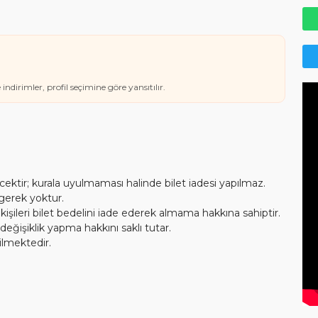
ndirimler, profil seçimine göre yansıtılır.
ektir; kurala uyulmaması halinde bilet iadesi yapılmaz.
a gerek yoktur.
ileri bilet bedelini iade ederek almama hakkına sahiptir.
eğişiklik yapma hakkını saklı tutar.
ilmektedir.