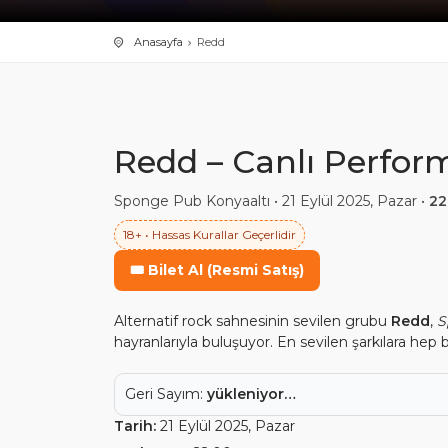
Anasayfa
Redd
Redd – Canlı Perfor
Sponge Pub Konyaaltı • 21 Eylül 2025, Pazar •
22
18+ • Hassas Kurallar Geçerlidir
🎟️ Bilet Al (Resmi Satış)
Alternatif rock sahnesinin sevilen grubu
Redd
,
S
hayranlarıyla buluşuyor. En sevilen şarkılara hep 
Geri Sayım:
yükleniyor…
Tarih:
21 Eylül 2025, Pazar