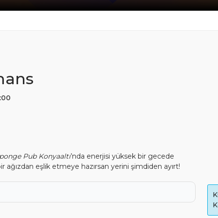
mans
:00
ponge Pub Konyaaltı
’nda enerjisi yüksek bir gecede
bir ağızdan eşlik etmeye hazırsan yerini şimdiden ayırt!
K
K