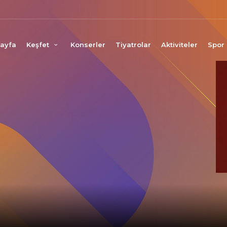
ayfa
Keşfet
Konserler
Tiyatrolar
Aktiviteler
Spor