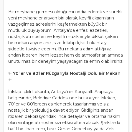
Bir meyhane gurmesi olduğumu iddia ederek ve sürekli
yeni meyhaneler arayan biri olarak, keyifli akşamların
vazgeçilmez adreslerini keşfetmekten büyük bir
mutluluk duyuyorum. Antalya’da enfes lezzetleri,
nostaljik atmosferi ve keyifli müzikleriyle dikkat çeken
bir mekan arıyorsanız, size İnkılap İçkili Lokanta’yı
şiddetle tavsiye ederim. Bu mekana adım attığınız
andan itibaren, hem lezzet hem de atmosfer anlamında
unutulmaz bir deneyim yaşayacağınıza emin olabilirsiniz!
✨
70’ler ve 80’ler Rüzgarıyla Nostalji Dolu Bir Mekan
✨
İnkılap İçkili Lokanta, Antalya’nın Konyaaltı Arapsuyu
bölgesinde, Belediye Caddesi’nde bulunuyor. Mekan,
70’ler ve 80’lerden esinlenerek tasarlanmış ve sizi
nostaljik bir yolculuğa davet ediyor. Girdiğiniz andan
itibaren dekorasyondaki ince detaylar ve ortama hakim
olan vintage atmosfer sizi etkisi altına alacak. Şarkılarda
hafif bir İlhan İrem, biraz Orhan Gencebay ya da Zeki