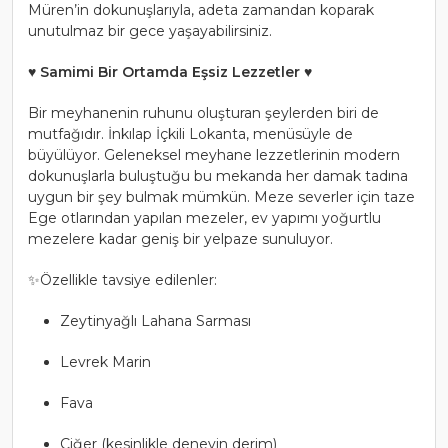
Müren’in dokunuşlarıyla, adeta zamandan koparak
unutulmaz bir gece yaşayabilirsiniz.
♥
Samimi Bir Ortamda Eşsiz Lezzetler
♥
Bir meyhanenin ruhunu oluşturan şeylerden biri de
mutfağıdır. İnkılap İçkili Lokanta, menüsüyle de
büyülüyor. Geleneksel meyhane lezzetlerinin modern
dokunuşlarla buluştuğu bu mekanda her damak tadına
uygun bir şey bulmak mümkün. Meze severler için taze
Ege otlarından yapılan mezeler, ev yapımı yoğurtlu
mezelere kadar geniş bir yelpaze sunuluyor.
✨Özellikle tavsiye edilenler:
Zeytinyağlı Lahana Sarması
Levrek Marin
Fava
Ciğer (kesinlikle deneyin derim)