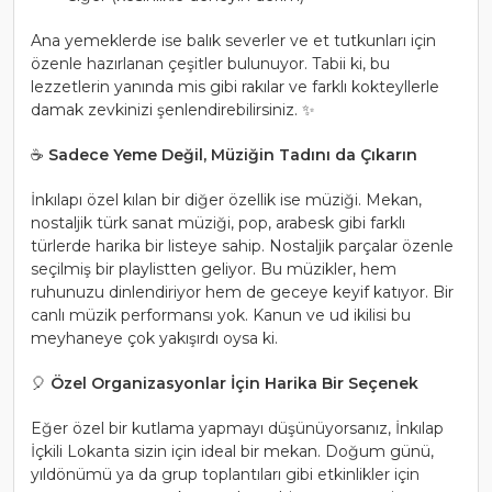
Ana yemeklerde ise balık severler ve et tutkunları için
özenle hazırlanan çeşitler bulunuyor. Tabii ki, bu
lezzetlerin yanında mis gibi rakılar ve farklı kokteyllerle
damak zevkinizi şenlendirebilirsiniz. ✨
☕
Sadece Yeme Değil, Müziğin Tadını da Çıkarın
İnkılapı özel kılan bir diğer özellik ise müziği. Mekan,
nostaljik türk sanat müziği, pop, arabesk gibi farklı
türlerde harika bir listeye sahip. Nostaljik parçalar özenle
seçilmiş bir playlistten geliyor. Bu müzikler, hem
ruhunuzu dinlendiriyor hem de geceye keyif katıyor. Bir
canlı müzik performansı yok. Kanun ve ud ikilisi bu
meyhaneye çok yakışırdı oysa ki.
🎈
Özel Organizasyonlar İçin Harika Bir Seçenek
Eğer özel bir kutlama yapmayı düşünüyorsanız, İnkılap
İçkili Lokanta sizin için ideal bir mekan. Doğum günü,
yıldönümü ya da grup toplantıları gibi etkinlikler için