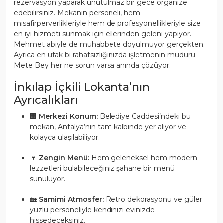
rezervasyon yaparak unutulmaz bir gece organize
edebilirsiniz. Mekanın personeli, hem
misafirperverlikleriyle hem de profesyonellikleriyle size
en iyi hizmeti sunmak için ellerinden geleni yapıyor.
Mehmet abiyle de muhabbete doyulmuyor gerçekten.
Ayrıca en ufak bi rahatsızlığınızda işletmenin müdürü
Mete Bey her ne sorun varsa anında çözüyor.
İnkılap İçkili Lokanta’nın
Ayrıcalıkları
🏢
Merkezi Konum:
Belediye Caddesi’ndeki bu
mekan, Antalya’nın tam kalbinde yer alıyor ve
kolayca ulaşılabiliyor.
🍷
Zengin Menü:
Hem geleneksel hem modern
lezzetleri bulabileceğiniz şahane bir menü
sunuluyor.
🏡
Samimi Atmosfer:
Retro dekorasyonu ve güler
yüzlü personeliyle kendinizi evinizde
hissedeceksiniz.