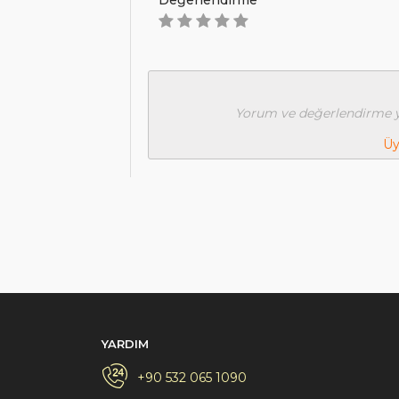
Değerlendirme
Yorum ve değerlendirme y
Üy
YARDIM
+90 532 065 1090