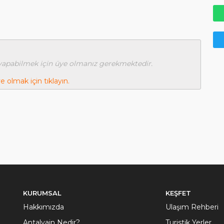
apabilmek için üye olmanız gerekmektedir.
e olmak için tıklayın.
KURUMSAL
KEŞFET
Hakkımızda
Ulaşım Rehberi
Antalyain Nedir?
Turistik Yerler