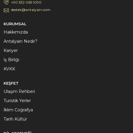
+90 532 065 1090
destek@antalyain.com
KURUMSAL
Hakkımızda
Antalyain Nedir?
Kariyer
İş Birliği
KVKK
KEŞFET
Ulaşım Rehberi
Turistik Yerler
İklim Coğrafya
Tarih Kültür